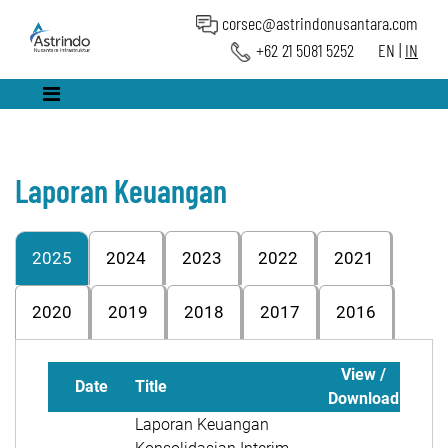
corsec@astrindonusantara.com
+62 21 5081 5252
EN
|
IN
Laporan Keuangan
2025
2024
2023
2022
2021
2020
2019
2018
2017
2016
View /
Date
Title
Download
Laporan Keuangan