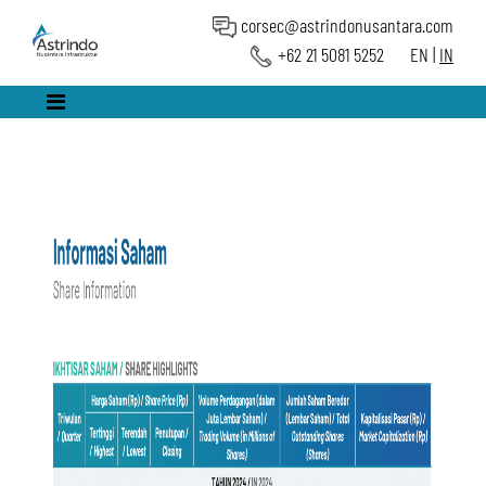
corsec@astrindonusantara.com
+62 21 5081 5252
EN
|
IN