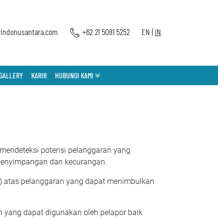
indonusantara.com
+62 21 5081 5252
EN
|
IN
GALLERY
KARIR
HUBUNGI KAMI
mendeteksi potensi pelanggaran yang
k penyimpangan dan kecurangan.
m) atas pelanggaran yang dapat menimbulkan
yang dapat digunakan oleh pelapor baik