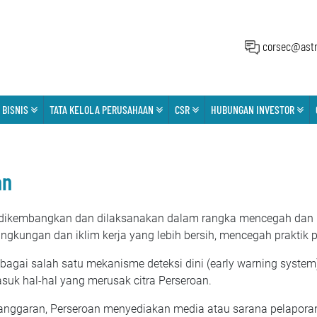
corsec@astr
 BISNIS
TATA KELOLA PERUSAHAAN
CSR
HUBUNGAN INVESTOR
an
 dikembangkan dan dilaksanakan dalam rangka mencegah dan 
ingkungan dan iklim kerja yang lebih bersih, mencegah prakti
gai salah satu mekanisme deteksi dini (early warning syste
asuk hal-hal yang merusak citra Perseroan.
nggaran, Perseroan menyediakan media atau sarana pelaporan 