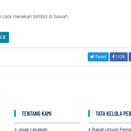
an cara menekan tombol di bawah :
i 2
Tweet
112K
TENTANG KAMI
TATA KELOLA PE
Jejak Langkah
Rapat Umum Pem