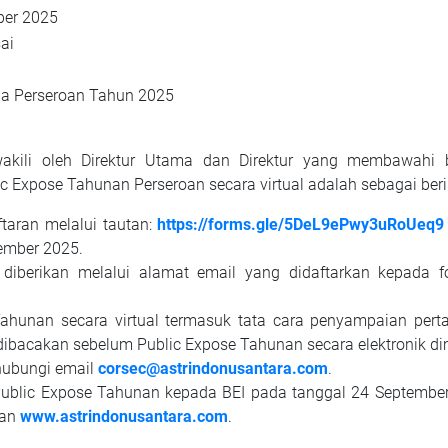
ber 2025
ai
ja Perseroan Tahun 2025
akili oleh Direktur Utama dan Direktur yang membawahi 
c Expose Tahunan Perseroan secara virtual adalah sebagai beri
taran melalui tautan:
https://forms.gle/5DeL9ePwy3uRoUeq9
ember 2025.
diberikan melalui alamat email yang didaftarkan kepada fo
ahunan secara virtual termasuk tata cara penyampaian pert
dibacakan sebelum Public Expose Tahunan secara elektronik di
ghubungi email
corsec@astrindonusantara.com
.
ublic Expose Tahunan kepada BEI pada tanggal 24 September
oan
www.astrindonusantara.com
.