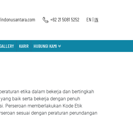
indonusantara.com
+62 21 5081 5252
EN
|
IN
GALLERY
KARIR
HUBUNGI KAMI
peraturan etika dalam bekerja dan bertingkah
yang baik serta bekerja dengan penuh
sasi. Perseroan memberlakukan Kode Etik
erseroan sesuai dengan peraturan perundangan