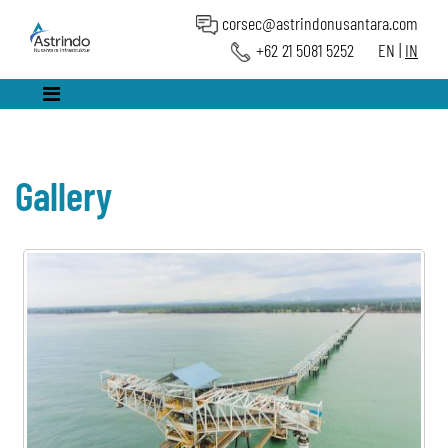
corsec@astrindonusantara.com
+62 21 5081 5252
EN
|
IN
Gallery