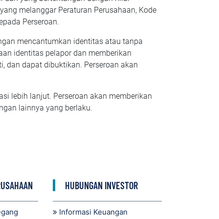
ku yang melanggar Peraturan Perusahaan, Kode
kepada Perseroan.
engan mencantumkan identitas atau tanpa
iaan identitas pelapor dan memberikan
ti, dan dapat dibuktikan. Perseroan akan
asi lebih lanjut. Perseroan akan memberikan
ngan lainnya yang berlaku.
RUSAHAAN
HUBUNGAN INVESTOR
egang
Informasi Keuangan