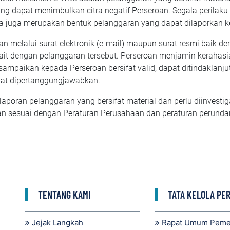
yang dapat menimbulkan citra negatif Perseroan. Segala perila
nya juga merupakan bentuk pelanggaran yang dapat dilaporkan 
 melalui surat elektronik (e-mail) maupun surat resmi baik d
rkait dengan pelanggaran tersebut. Perseroan menjamin kerahas
sampaikan kepada Perseroan bersifat valid, dapat ditindaklanju
pat dipertanggungjawabkan.
poran pelanggaran yang bersifat material dan perlu diinvestig
kan sesuai dengan Peraturan Perusahaan dan peraturan perunda
TENTANG KAMI
TATA KELOLA PE
Jejak Langkah
Rapat Umum Pem