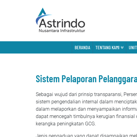
BERANDA
TENTANG KAMI
UNIT
Sistem Pelaporan Pelanggar
Sebagai wujud dari prinsip transparansi, Per
sistem pengendalian internal dalam mencipta
dalam melaporkan dan menyampaikan informasi 
dapat mencegah timbulnya kerugian finansial 
kerangka peningkatan GCG.
Jenis pengaduan yang dapat disampaikan mela